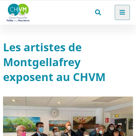
Aller au menu
Aller au contenu
Men
Aller à la recherche
Rechercher
sur
le
Les artistes de
site
Montgellafrey
exposent au CHVM