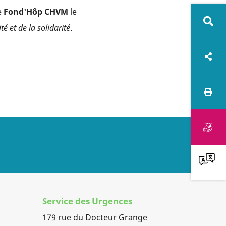
e
Fond'Hôp CHVM
le
é et de la solidarité
.
Rech
sur
Rés
le
soc
Imprime
site
Faire
un
don
Service des Urgences
179 rue du Docteur Grange