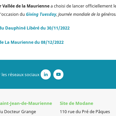
r Vallée de la Maurienne
a choisi de lancer officiellement l
l'occasion du
Giving Tuesday
, Journée mondiale de la générosit
e du Dauphiné Libéré du 30/11/2022
e de La Maurienne du 08/12/2022
 les réseaux sociaux
LinkedIn
Youtube
 Saint-Jean-de-Maurienne
Site de Modane
du Docteur Grange
110 rue du Pré de Pâques