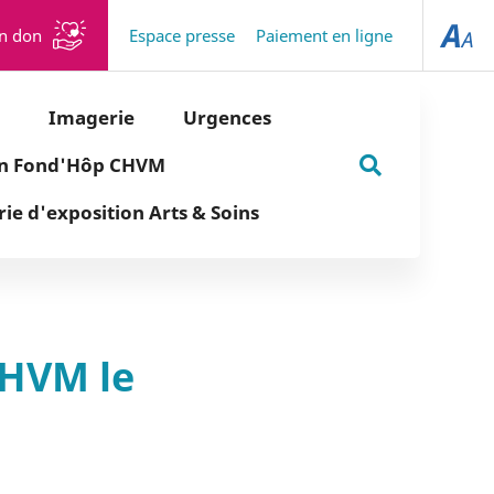
un don
Espace presse
Paiement en ligne
Imagerie
Urgences
on Fond'Hôp CHVM
Rechercher
rie d'exposition Arts & Soins
sur
le
site
CHVM le