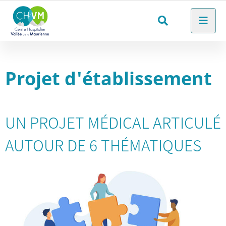
Aller au menu
Aller au contenu
Men
Aller à la recherche
Rechercher
sur
le
Projet d'établissement
site
UN PROJET MÉDICAL ARTICULÉ
AUTOUR DE 6 THÉMATIQUES
Consolider
et
renforcer