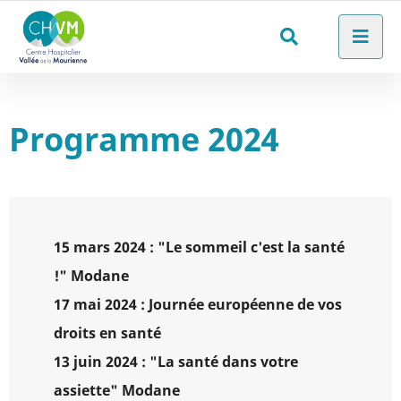
Aller au menu
Aller au contenu
Men
Aller à la recherche
Rechercher
sur
le
Programme 2024
site
15 mars 2024 : "Le sommeil c'est la santé
!" Modane
17 mai 2024 : Journée européenne de vos
droits en santé
13 juin 2024 : "La santé dans votre
assiette" Modane