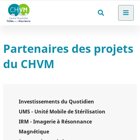
Aller au menu
Aller au contenu
Men
Aller à la recherche
Rechercher
sur
le
Partenaires des projets
site
du CHVM
Investissements du Quotidien
UMS - Unité Mobile de Stérilisation
IRM - Imagerie à Résonnance
Magnétique