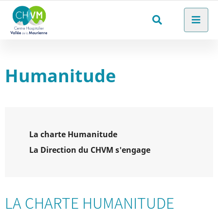
Aller au menu
Aller au contenu
Men
Aller à la recherche
Rechercher
sur
le
Humanitude
site
La charte Humanitude
La Direction du CHVM s'engage
LA CHARTE HUMANITUDE