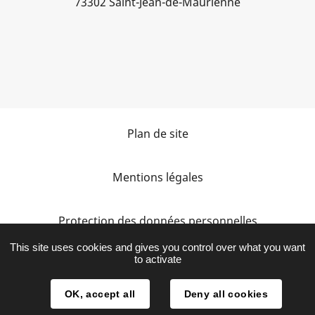
73302 Saint-Jean-de-Maurienne
Plan de site
Mentions légales
Protection des données personnelles
This site uses cookies and gives you control over what you want
to activate
Accessibilité
OK, accept all
Deny all cookies