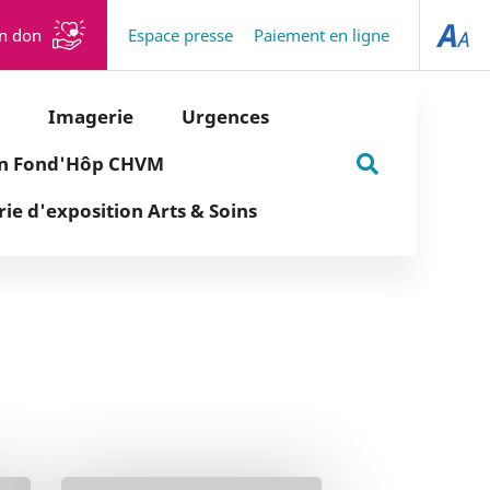
un don
Espace presse
Paiement en ligne
Imagerie
Urgences
on Fond'Hôp CHVM
Rechercher
rie d'exposition Arts & Soins
sur
le
site