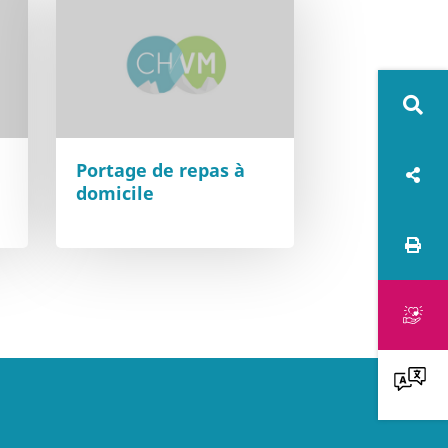
Rech
sur
Portage de repas à
Rés
domicile
le
soc
Imprime
site
Faire
un
don