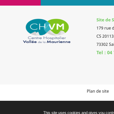
Site de
179 rue 
CS 20113
73302 Sa
Tel : 04
Plan de site
This site uses cookies and gives you contr