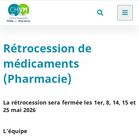
Aller au menu
Aller au contenu
Men
Aller à la recherche
Rechercher
sur
le
Rétrocession de
site
médicaments
(Pharmacie)
La rétrocession sera fermée les 1er, 8, 14, 15 et
25 mai 2026
L'équipe