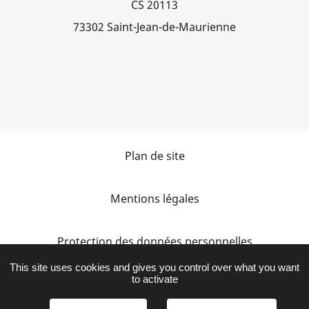
CS 20113
73302 Saint-Jean-de-Maurienne
Plan de site
Mentions légales
Protection des données personnelles
This site uses cookies and gives you control over what you want
to activate
Accessibilité