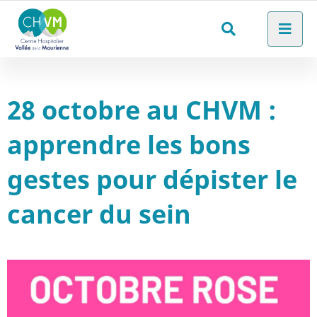
Aller au menu
Aller au contenu
Men
Aller à la recherche
Rechercher
sur
le
28 octobre au CHVM :
site
apprendre les bons
gestes pour dépister le
cancer du sein