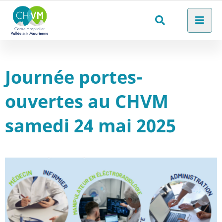
Aller au menu
Aller au contenu
Men
Aller à la recherche
Rechercher
sur
le
Journée portes-
site
ouvertes au CHVM
samedi 24 mai 2025