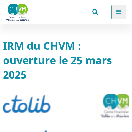
Aller au menu
Aller au contenu
Men
Aller à la recherche
Rechercher
sur
le
IRM du CHVM :
site
ouverture le 25 mars
2025