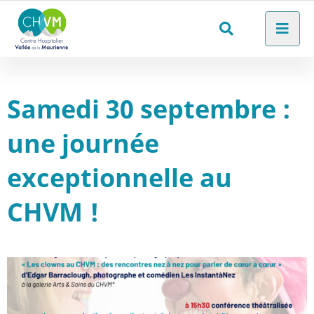
Aller au menu
Aller au contenu
Men
Aller à la recherche
Rechercher
sur
le
Samedi 30 septembre :
site
une journée
exceptionnelle au
CHVM !