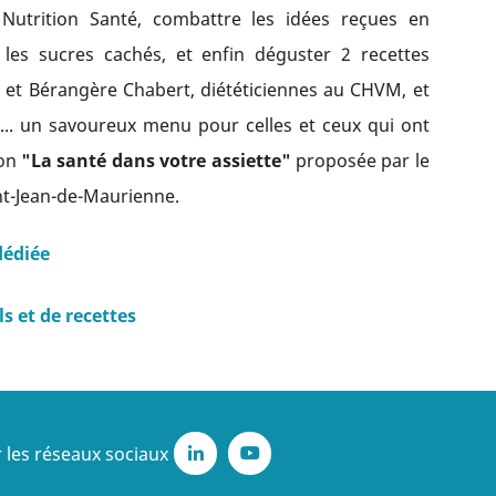
utrition Santé, combattre les idées reçues en
 les sucres cachés, et enfin déguster 2 recettes
on et Bérangère Chabert, diététiciennes au CHVM, et
... un savoureux menu pour celles et ceux qui ont
ion
"La santé dans votre assiette"
proposée par le
int-Jean-de-Maurienne.
dédiée
ls et de recettes
 les réseaux sociaux
LinkedIn
Youtube