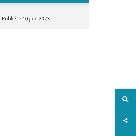
Publié le
10 juin 2023
Rech
sur
Rés
le
soc
Imprime