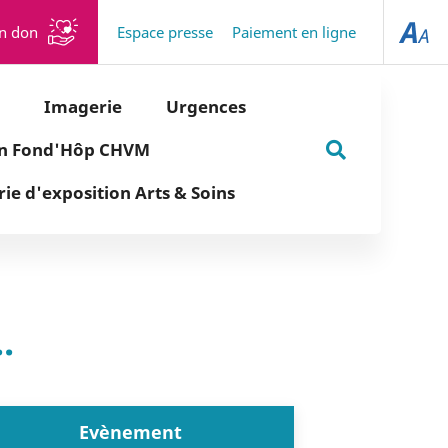
un don
Espace presse
Paiement en ligne
Imagerie
Urgences
on Fond'Hôp CHVM
Rechercher
rie d'exposition Arts & Soins
sur
le
site
.
Evènement