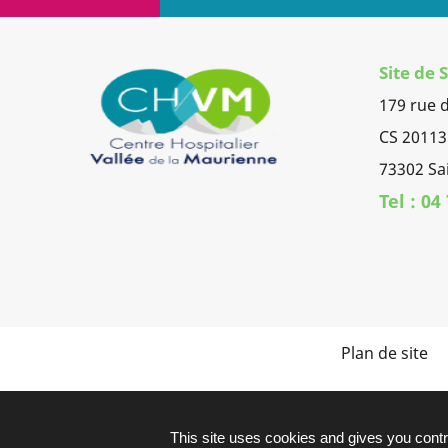
Site de
179 rue 
CS 20113
73302 Sa
Tel : 04
Plan de site
This site uses cookies and gives you contr